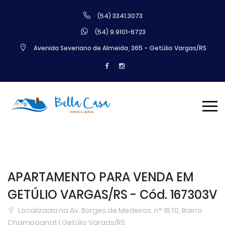
(54) 3341.3073
(54) 9.9101-6723
Avenida Severiano de Almeida, 365 – Getúlio Vargas/RS
APARTAMENTO PARA VENDA EM
GETÚLIO VARGAS/RS - Cód. 167303V
Localizada na Av. Borges de Medeiros, n° 1670, Bairro
Champagnat | Getúlio Vargas/RS