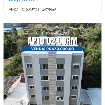
Código do Imóvel:
40
VENDA
03 QUARTOS
247,50m²