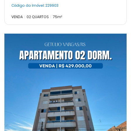
Código do Imóvel:
229903
VENDA
02 QUARTOS
75m²