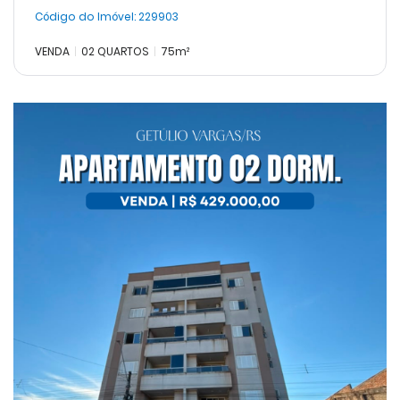
Código do Imóvel:
229903
VENDA
02 QUARTOS
75m²