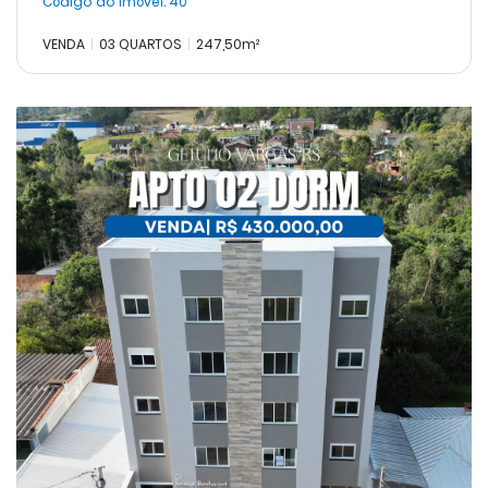
Código do Imóvel:
40
VENDA
03 QUARTOS
247,50m²