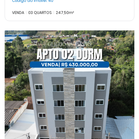
Código do Imóvel:
40
VENDA
03 QUARTOS
247,50m²