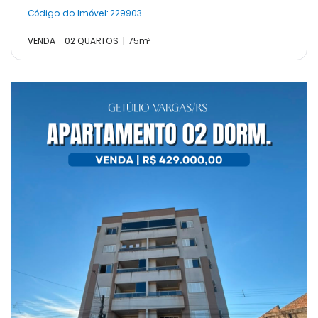
Código do Imóvel:
229903
VENDA
02 QUARTOS
75m²